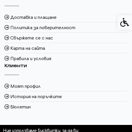
Доставка и плащане
Спец
Политика за поверителност
Свържете се с нас
Карта на сайта
Правила и условия
Клиенти
Моят профил
История на поръчките
Бюлетин
Ние използваме бисквитки, за да ви