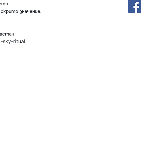
ето.
 скрито значение.
ластан
sky-ritual