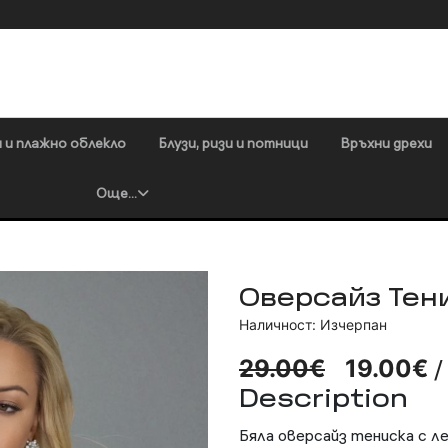
 и плажно облекло
Блузи, ризи и потници
Връхни дрехи
Още...
Оверсайз Тени
Наличност: Изчерпан
/
29.00€
19.00€
Description
Бяла оверсайз тениска с л