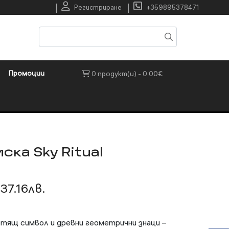
Регистриране
+359895378471
Промоции
0 продукт(и) - 0.00€
ска Sky Ritual
 37.16лв.
етящ символ и древни геометрични знаци –