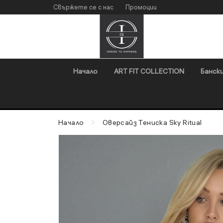
Свържете се с нас
Промоции
Начало
ART FIT COLLECTION
Бански
Начало
Оверсайз Тениска Sky Ritual