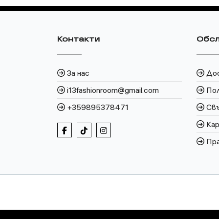
Контакти
Обсл
За нас
До
i13fashionroom@gmail.com
По
+359895378471
Свъ
Кар
Пра