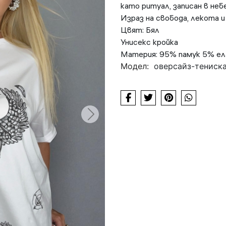
като ритуал, записан в неб
Израз на свобода, лекота и
Цвят: Бял
Унисекс кройка
Материя: 95% памук 5% е
Модел:
оверсайз-тениска-