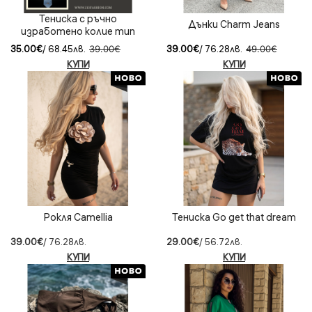
Тениска с ръчно
Дънки Charm Jeans
изработено колие тип
вратовръзка Sky Pearl
35.00€
/ 68.45лв.
39.00€
39.00€
/ 76.28лв.
49.00€
КУПИ
КУПИ
Рокля Camellia
Тениска Go get that dream
39.00€
/ 76.28лв.
29.00€
/ 56.72лв.
КУПИ
КУПИ