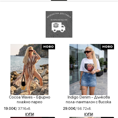
Cocoa Waves – Ефирно
Indigo Denim – Дънкова
плажно парео
пола-панталон с висока
талия
19.00€
/ 37.16лв.
29.00€
/ 56.72лв.
КУПИ
КУПИ