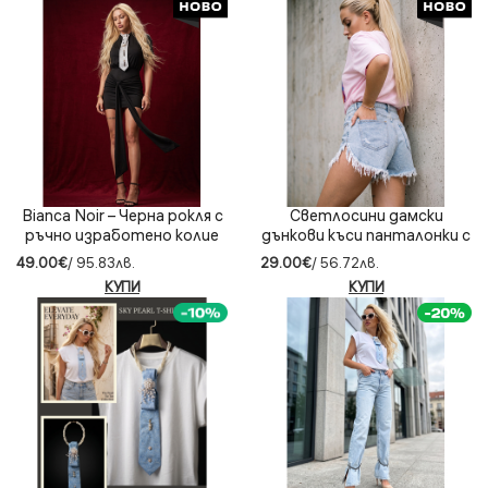
Bianca Noir – Черна рокля с
Светлосини дамски
ръчно изработено колие
дънкови къси панталонки с
ресни Sky Denim
49.00€
/ 95.83лв.
29.00€
/ 56.72лв.
КУПИ
КУПИ