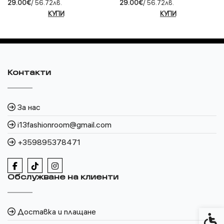
29.00€
/ 56.72лв.
29.00€
/ 56.72лв.
КУПИ
КУПИ
Контакти
За нас
i13fashionroom@gmail.com
+359895378471
Обслужване на клиенти
Доставка и плащане
Спец