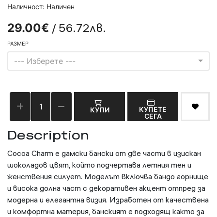
Наличност: Наличен
/ 56.72лв.
29.00€
РАЗМЕР
--- Изберете ---
КУПЕТЕ
КУПИ
СЕГА
Description
Cocoa Charm е дамски бански от две части в изискан
шоколадов цвят, който подчертава летния тен и
женствения силует. Моделът включва бандо горнище
и висока долна част с декоративен акцент отпред за
модерна и елегантна визия. Изработен от качествена
и комфортна материя, банският е подходящ както за