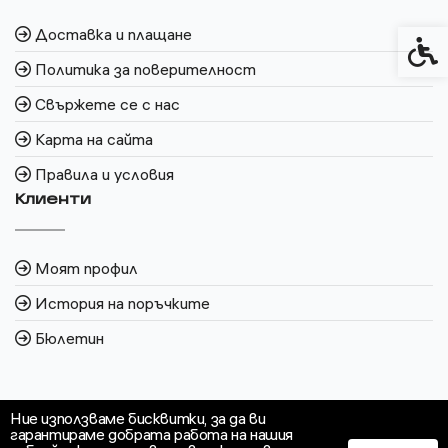
Доставка и плащане
Спец
Политика за поверителност
Свържете се с нас
Карта на сайта
Правила и условия
Клиенти
Моят профил
История на поръчките
Бюлетин
Ние използваме бисквитки, за да ви
гарантираме добрата работа на нашия